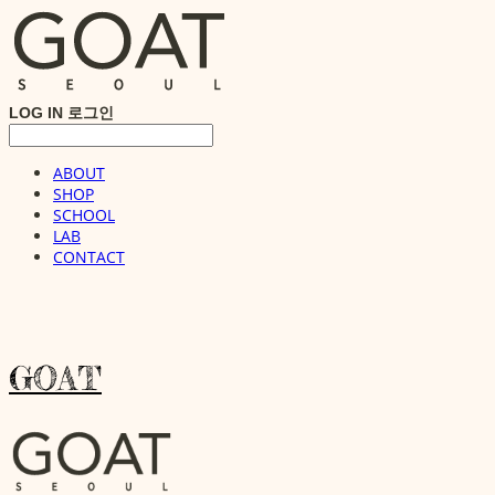
LOG IN
로그인
ABOUT
SHOP
SCHOOL
LAB
CONTACT
GOAT